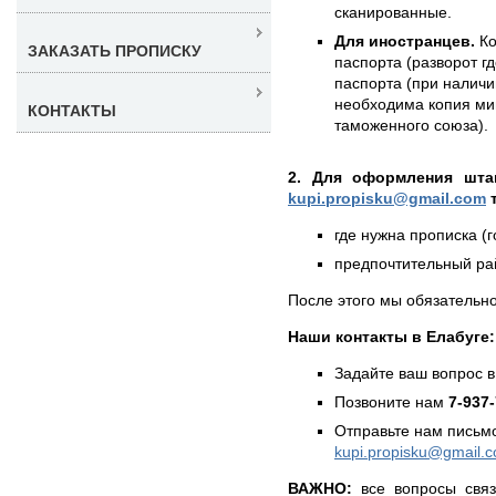
сканированные.
Для иностранцев.
Ко
ЗАКАЗАТЬ ПРОПИСКУ
паспорта (разворот г
паспорта (при наличии
необходима копия ми
КОНТАКТЫ
таможенного союза).
2. Для оформления штам
kupi.propisku@gmail.com
т
где нужна прописка (г
предпочтительный рай
После этого мы обязательно
Наши контакты в Елабуге:
Задайте ваш вопрос в
Позвоните нам
7-937
Отправьте нам письмо
kupi.propisku@gmail.
ВАЖНО:
все вопросы связ